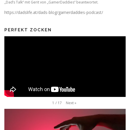
„Dad’s Talk“ mit Gerit von „GamerDaddies“ beantwortet.
https://dadslife.at/dads-blog/gamerdaddies-podcast/
PERFEKT ZOCKEN
Next
»
1
/
17