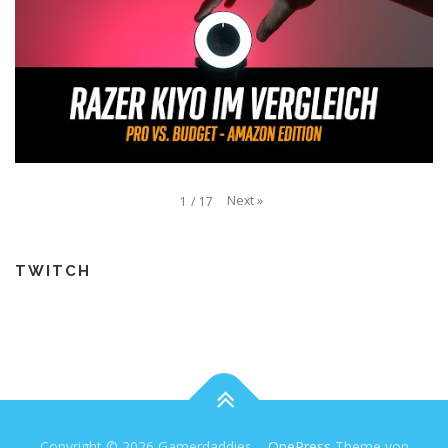
Next
»
1
/
17
TWITCH
Copyright © 2026 Gamerdaddies
–
OnePress
Theme von