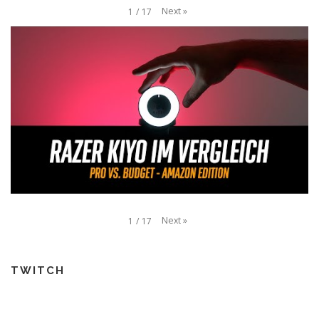
Next
»
1
/
17
Next
»
1
/
17
TWITCH