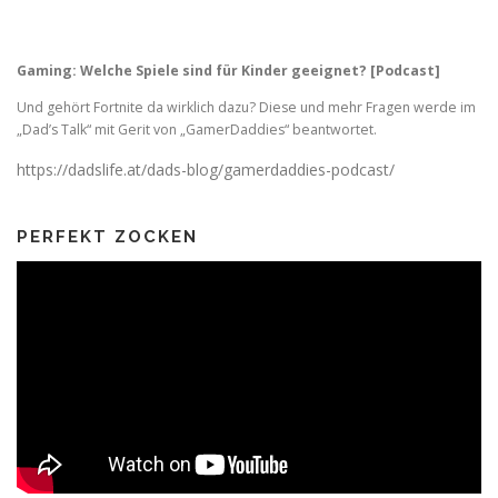
Gaming: Welche Spiele sind für Kinder geeignet? [Podcast]
Und gehört Fortnite da wirklich dazu? Diese und mehr Fragen werde im
„Dad’s Talk“ mit Gerit von „GamerDaddies“ beantwortet.
https://dadslife.at/dads-blog/gamerdaddies-podcast/
PERFEKT ZOCKEN