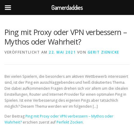
Gamerdaddies
Direkt
zum
Inhalt
Ping mit Proxy oder VPN verbessern –
Mythos oder Wahrheit?
VERÖFFENTLICHT AM
22. MAI 2021
VON
GERIT ZIENICKE
Bei vielen Spielern, die besonders am aktiven Wettbewerb interessiert
sind, ist der Ping ein ausschlaggebendes und heiß diskutiertes Thema.
Die dabei aufkommenden Fragen drehen sich vor allem um die idealen
Einstellungen, Router und Internet-Provider für einen optimalen Ping in
Spielen. Ist eine Verbesserung des eigenen Pings aber tatsächlich
möglich? Diesem Thema werden wir im folgenden […]
Der Beitrag
Ping mit Proxy oder VPN verbessern – Mythos oder
Wahrheit?
erschien zuerst auf
Perfekt Zocken
.