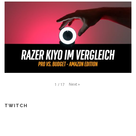
Next
»
1
/
17
TWITCH