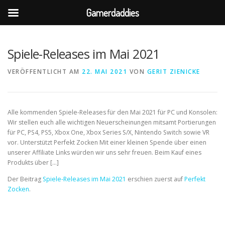
Gamerdaddies
Direkt
zum
Inhalt
Spiele-Releases im Mai 2021
VERÖFFENTLICHT AM
22. MAI 2021
VON
GERIT ZIENICKE
Alle kommenden Spiele-Releases für den Mai 2021 für PC und Konsolen:
Wir stellen euch alle wichtigen Neuerscheinungen mitsamt Portierungen
für PC, PS4, PS5, Xbox One, Xbox Series S/X, Nintendo Switch sowie VR
vor. Unterstützt Perfekt Zocken Mit einer kleinen Spende über einen
unserer Affiliate Links würden wir uns sehr freuen. Beim Kauf eines
Produkts über […]
Der Beitrag
Spiele-Releases im Mai 2021
erschien zuerst auf
Perfekt
Zocken
.