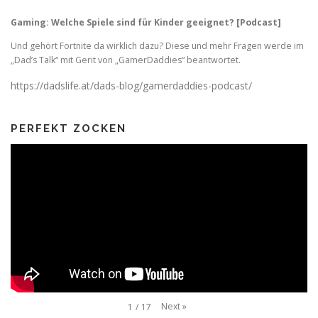
Gaming: Welche Spiele sind für Kinder geeignet? [Podcast]
Und gehört Fortnite da wirklich dazu? Diese und mehr Fragen werde im
„Dad’s Talk“ mit Gerit von „GamerDaddies“ beantwortet.
https://dadslife.at/dads-blog/gamerdaddies-podcast/
PERFEKT ZOCKEN
Next
»
1
/
17